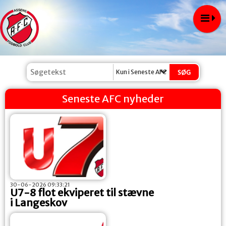
Kun i Seneste AFC nyheder
Seneste AFC nyheder
30-06-2026 09:33:21
U7-8 flot ekviperet til stævne
i Langeskov