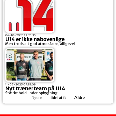
06-10-2025 19:25:35
U14 er ikke nabovenlige
Men trods alt god atmosfære, alligevel
11-07-2025 09:18:09
Nyt trænerteam på U14
Stærkt hold under opbygning
Nyere
Ældre
Side 1 af 13